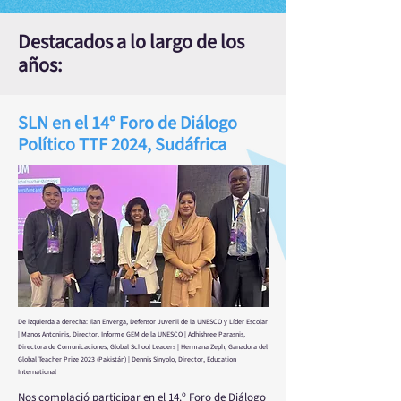
Destacados a lo largo de los
años:
SLN en el 14° Foro de Diálogo
Político TTF 2024, Sudáfrica
De izquierda a derecha: Ilan Enverga, Defensor Juvenil de la UNESCO y Líder Escolar
| Manos Antoninis, Director, Informe GEM de la UNESCO | Adhishree Parasnis,
Directora de Comunicaciones, Global School Leaders | Hermana Zeph, Ganadora del
Global Teacher Prize 2023 (Pakistán) | Dennis Sinyolo, Director, Education
International
Nos complació participar en el 14.º Foro de Diálogo