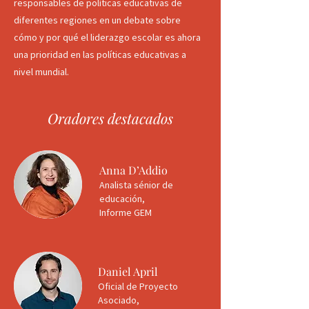
responsables de políticas educativas de
diferentes regiones en un debate sobre
cómo y por qué el liderazgo escolar es ahora
una prioridad en las políticas educativas a
nivel mundial.
Oradores destacados
Anna D’Addio
Analista sénior de
educación,
Informe GEM
Daniel April
Oficial de Proyecto
Asociado,