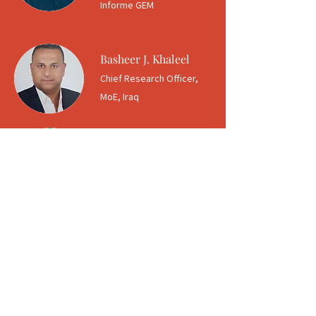
Informe GEM
Basheer J. Khaleel
Chief Research Officer,
MoE, Iraq
Dr. Ihsan bin
Ismail
Head of Centre, Technology
MoE, Malaysia
Mira aquí