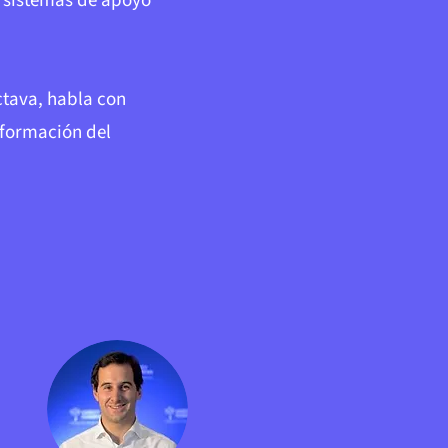
s sistemas de apoyo
ctava, habla con
a formación del