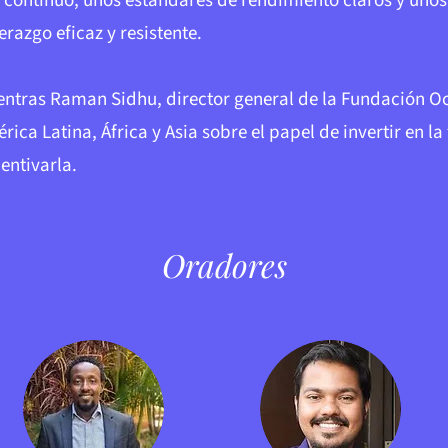
l continuo, unos estándares de rendimiento claros y uno
erazgo eficaz y resistente.
entras Raman Sidhu, director general de la Fundación O
ica Latina, África y Asia sobre el papel de invertir en l
centivarla.
Oradores