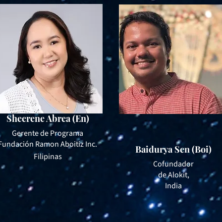
Sheerene Abrea (En)
Gerente de Programa
Fundación Ramon Aboitiz Inc.
Baidurya Sen (Boi)
Filipinas
Cofundador
de Alokit,
India