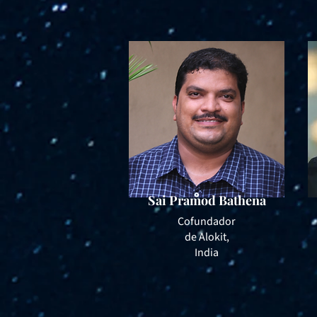
Sai Pramod Bathena
Cofundador
de Alokit,
India