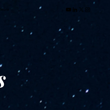
More
s