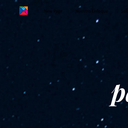
New Page
Nuestro Enfoque
Sob
p