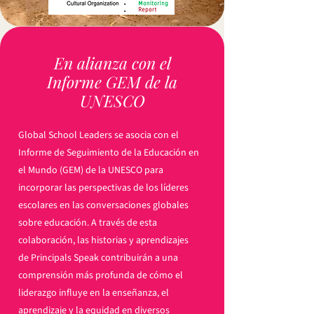
En alianza con el
Informe GEM de la
UNESCO
Global School Leaders se asocia con el
Informe de Seguimiento de la Educación en
el Mundo (GEM) de la UNESCO para
incorporar las perspectivas de los líderes
escolares en las conversaciones globales
sobre educación. A través de esta
colaboración, las historias y aprendizajes
de Principals Speak contribuirán a una
comprensión más profunda de cómo el
liderazgo influye en la enseñanza, el
aprendizaje y la equidad en diversos